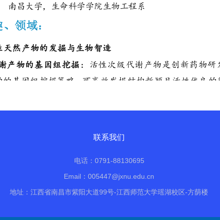
联系我们
电话：0791-88130695
Email：005447@jxnu.edu.cn
地址：江西省南昌市紫阳大道99号-江西师范大学瑶湖校区-方荫楼